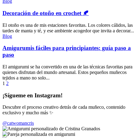
Blog
Decoración de otoño en crochet 🍂
El otoño es una de mis estaciones favoritas. Los colores cálidos, las
tardes de manta y té, y ese ambiente acogedor que invita a decorar...
Blog
Amigurumis fáciles para principiantes: guía paso a
paso
El amigurumi se ha convertido en una de las técnicas favoritas para
quienes disfrutan del mundo artesanal. Estos pequeños muñecos
tejidos a mano no solo...
Paginación
1
2
de
¡Sígueme en Instagram!
entradas
Descubre el proceso creativo detrás de cada muñeco, contenido
exclusivo y mucho más ✨
@catwomancris