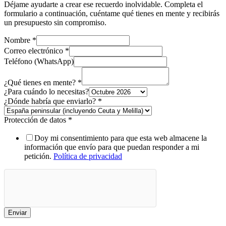
Déjame ayudarte a crear ese recuerdo inolvidable. Completa el
formulario a continuación, cuéntame qué tienes en mente y recibirás
un presupuesto sin compromiso.
Nombre
*
habría
Correo electrónico
*
de
Teléfono (WhatsApp)
tienes
¿Qué tienes en mente?
*
¿Para cuándo lo necesitas?
¿Dónde habría que enviarlo?
*
Protección de datos
*
Doy mi consentimiento para que esta web almacene la
información que envío para que puedan responder a mi
petición.
Política de privacidad
Enviar