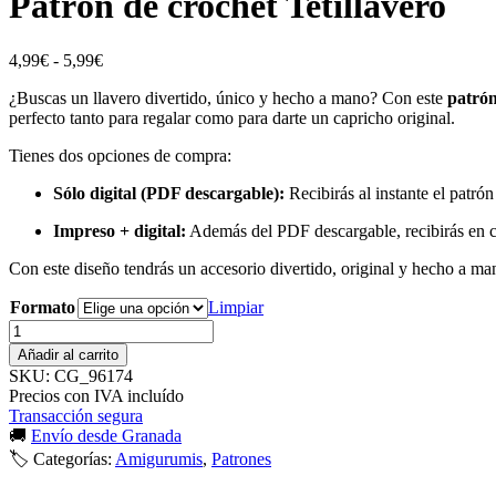
Patrón de crochet Tetillavero
Rango
4,99
€
-
5,99
€
de
¿Buscas un llavero divertido, único y hecho a mano? Con este
patrón
precios:
perfecto tanto para regalar como para darte un capricho original.
desde
4,99€
Tienes dos opciones de compra:
hasta
5,99€
Sólo digital (PDF descargable):
Recibirás al instante el patrón
Impreso + digital:
Además del PDF descargable, recibirás en cas
Con este diseño tendrás un accesorio divertido, original y hecho a ma
Formato
Limpiar
Patrón
de
Añadir al carrito
crochet
SKU:
CG_96174
Tetillavero
Precios con IVA incluído
cantidad
Transacción segura
🚚
Envío desde Granada
🏷 Categorías:
Amigurumis
,
Patrones