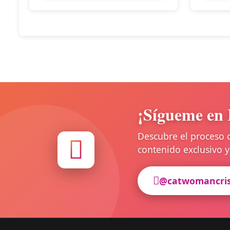
¡Sígueme en 
Descubre el proceso 
contenido exclusivo
@catwomancri