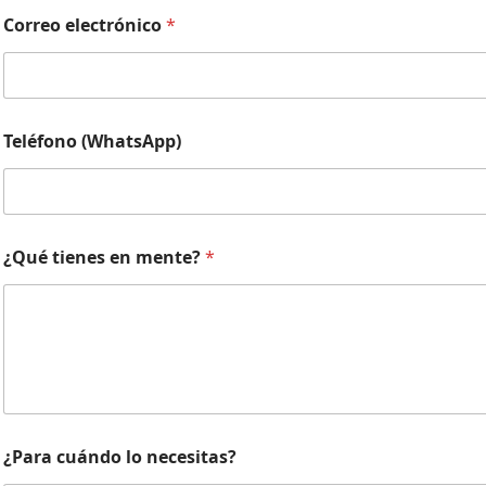
Correo electrónico
*
l
Teléfono (WhatsApp)
o
N
o
m
b
r
¿Qué tienes en mente?
*
e
¿
Q
u
é
¿Para cuándo lo necesitas?