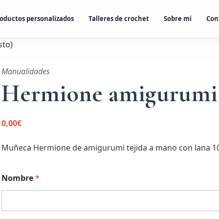
oductos personalizados
Talleres de crochet
Sobre mi
Con
sto)
Manualidades
Hermione amigurumi 
0,00
€
Muñeca Hermione de amigurumi tejida a mano con lana 100
Nombre
*