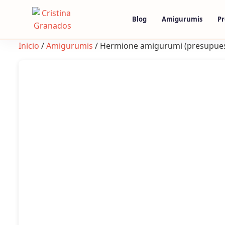
Skip
to
Blog
Amigurumis
Pr
content
Inicio
/
Amigurumis
/ Hermione amigurumi (presupue