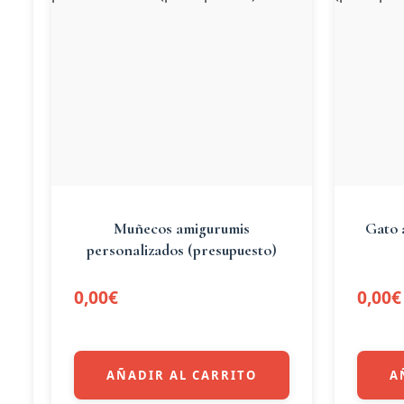
Muñecos amigurumis
Gato 
personalizados (presupuesto)
0,00
€
0,00
€
AÑADIR AL CARRITO
A