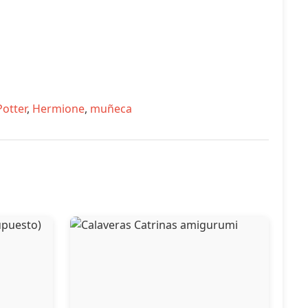
Potter
,
Hermione
,
muñeca