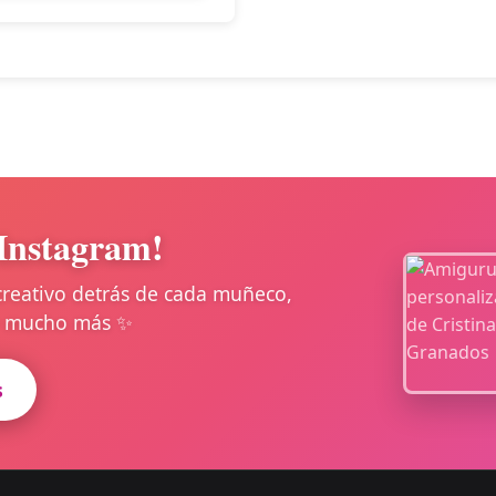
Instagram!
creativo detrás de cada muñeco,
 y mucho más ✨
s