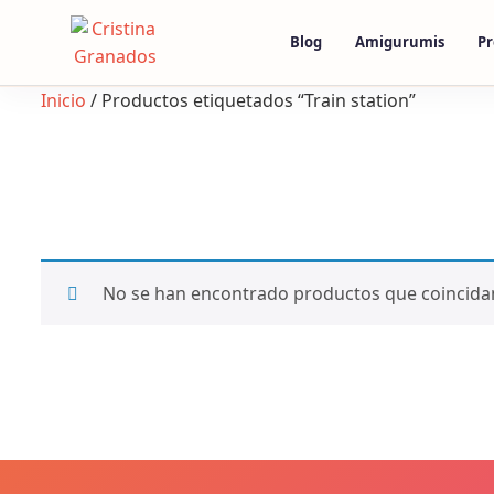
Skip
to
Blog
Amigurumis
Pr
content
Inicio
/ Productos etiquetados “Train station”
No se han encontrado productos que coincidan