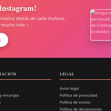
Instagram!
creativo detrás de cada muñeco,
 y mucho más ✨
s
MACIÓN
LEGAL
Aviso legal
 y encargos
Política de privacidad
a
Política de envíos
Política de devoluciones