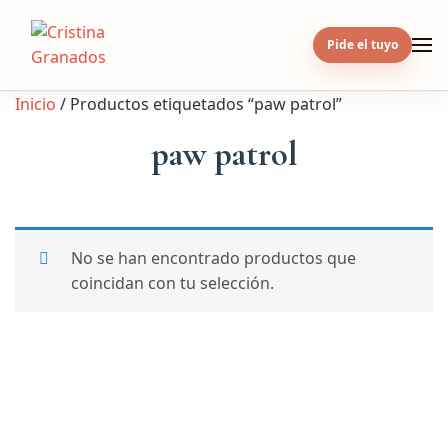
Skip
to
Pide el tuyo
content
Inicio
/ Productos etiquetados “paw patrol”
paw patrol
No se han encontrado productos que
coincidan con tu selección.