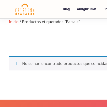
Skip
to
Blog
Amigurumis
Pr
content
Inicio
/ Productos etiquetados “Paisaje”
No se han encontrado productos que coincidan