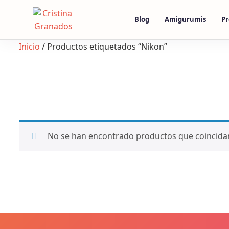
Skip
to
Blog
Amigurumis
Pr
content
Inicio
/ Productos etiquetados “Nikon”
No se han encontrado productos que coincidan