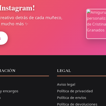
Instagram!
creativo detrás de cada muñeco,
 y mucho más ✨
s
MACIÓN
LEGAL
Aviso legal
 y encargos
Política de privacidad
a
Política de envíos
Política de devoluciones