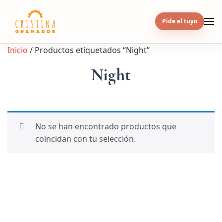
Skip
to
Pide el tuyo
content
Inicio
/ Productos etiquetados “Night”
Night
No se han encontrado productos que
coincidan con tu selección.