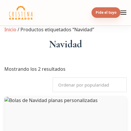
Skip
to
Pide el tuyo
content
Inicio
/ Productos etiquetados “Navidad”
Navidad
Ordenado
Mostrando los 2 resultados
por
popularidad