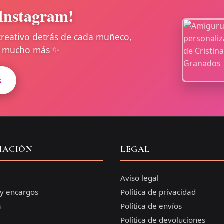
Instagram!
creativo detrás de cada muñeco,
 y mucho más ✨
s
MACIÓN
LEGAL
Aviso legal
 y encargos
Política de privacidad
a
Política de envíos
Política de devoluciones