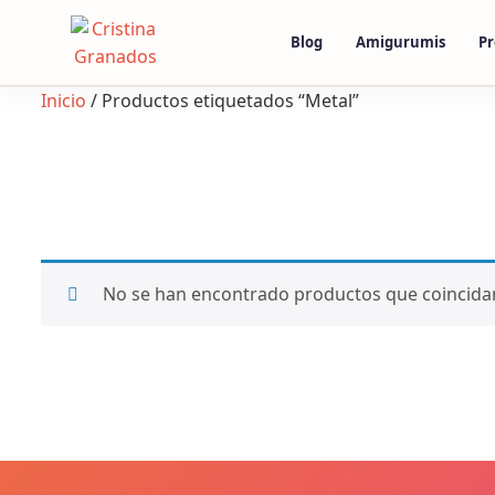
Skip
to
Blog
Amigurumis
Pr
content
Inicio
/ Productos etiquetados “Metal”
No se han encontrado productos que coincidan