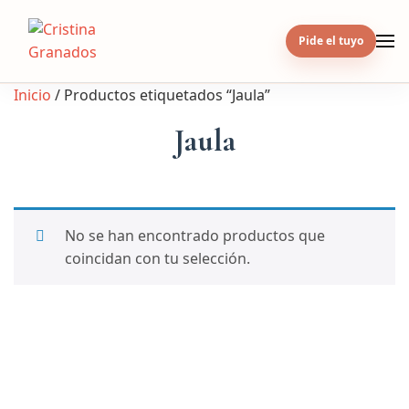
Skip
to
Pide el tuyo
content
Inicio
/ Productos etiquetados “Jaula”
Jaula
No se han encontrado productos que
coincidan con tu selección.