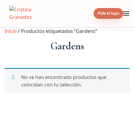
Skip
to
Pide el tuyo
content
Inicio
/ Productos etiquetados “Gardens”
Gardens
No se han encontrado productos que
coincidan con tu selección.