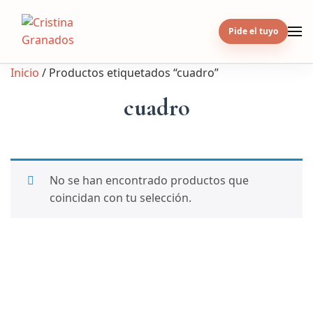
Skip
to
Pide el tuyo
content
Inicio
/ Productos etiquetados “cuadro”
cuadro
No se han encontrado productos que
coincidan con tu selección.