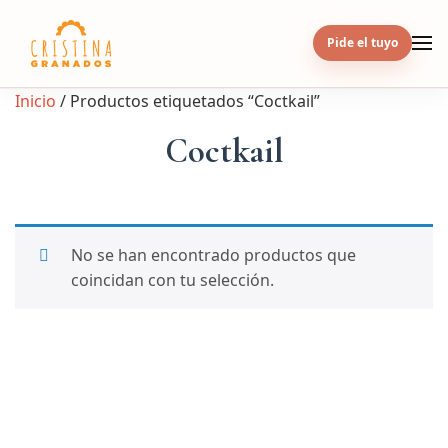
Skip
to
Pide el tuyo
content
Inicio
/ Productos etiquetados “Coctkail”
Coctkail
No se han encontrado productos que
coincidan con tu selección.