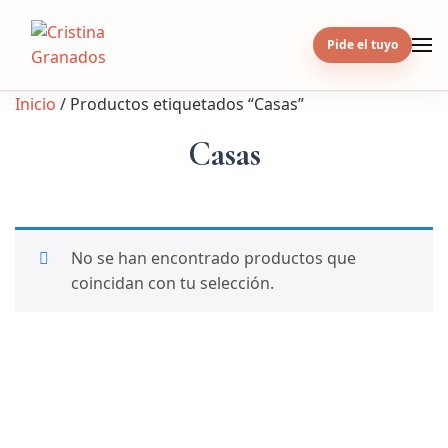
Skip
to
Pide el tuyo
content
Inicio
/ Productos etiquetados “Casas”
Casas
No se han encontrado productos que
coincidan con tu selección.