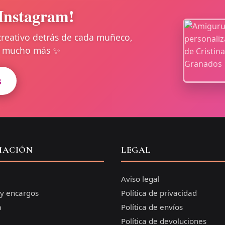
Instagram!
creativo detrás de cada muñeco,
 y mucho más ✨
s
MACIÓN
LEGAL
Aviso legal
 y encargos
Política de privacidad
a
Política de envíos
Política de devoluciones