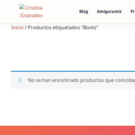
Skip
to
Blog
Amigurumis
Pr
content
Inicio
/ Productos etiquetados “Boots”
No se han encontrado productos que coincidan