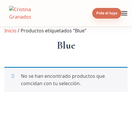
Skip
to
Pide el tuyo
content
Inicio
/ Productos etiquetados “Blue”
Blue
No se han encontrado productos que
coincidan con tu selección.