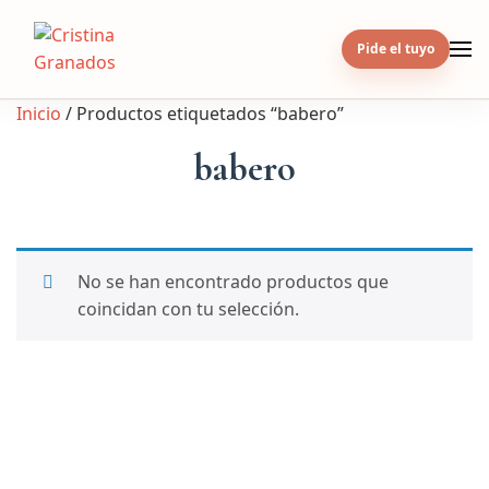
Skip
to
Pide el tuyo
content
Inicio
/ Productos etiquetados “babero”
babero
No se han encontrado productos que
coincidan con tu selección.