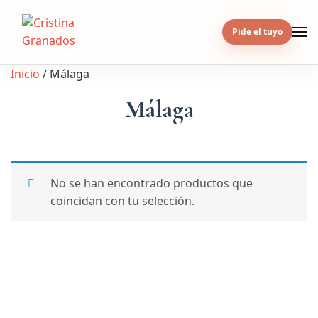
Skip
to
Pide el tuyo
content
Inicio
/ Málaga
Málaga
No se han encontrado productos que
coincidan con tu selección.