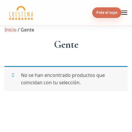
Skip
to
Pide el tuyo
content
Inicio
/ Gente
Gente
No se han encontrado productos que
coincidan con tu selección.