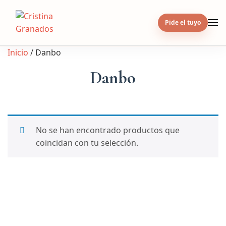
Skip
to
Pide el tuyo
content
Inicio
/ Danbo
Danbo
No se han encontrado productos que
coincidan con tu selección.